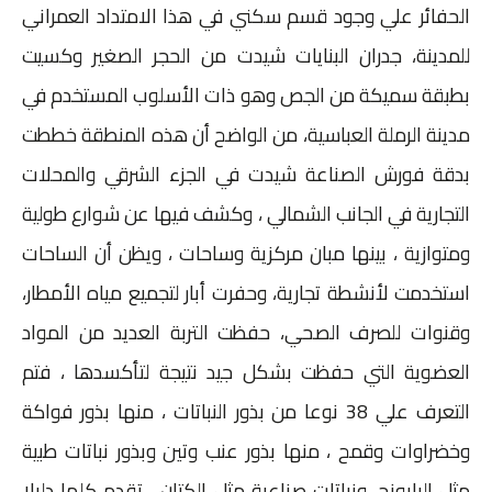
الحفائر علي وجود قسم سكني في هذا الامتداد العمراني
للمدينة، جدران البنايات شيدت من الحجر الصغير وكسيت
بطبقة سميكة من الجص وهو ذات الأسلوب المستخدم في
مدينة الرملة العباسية، من الواضح أن هذه المنطقة خططت
بدقة فورش الصناعة شيدت في الجزء الشرقي والمحلات
التجارية في الجانب الشمالي ، وكشف فيها عن شوارع طولية
ومتوازية ، بينها مبان مركزية وساحات ، ويظن أن الساحات
استخدمت لأنشطة تجارية، وحفرت أبار لتجميع مياه الأمطار،
وقنوات للصرف الصحي، حفظت التربة العديد من المواد
العضوية التي حفظت بشكل جيد نتيجة لتأكسدها ، فتم
التعرف علي 38 نوعا من بذور النباتات ، منها بذور فواكة
وخضراوات وقمح ، منها بذور عنب وتين وبذور نباتات طبية
مثل البابونج، ونباتات صناعية مثل الكتان ، تقدم كلها دليلا