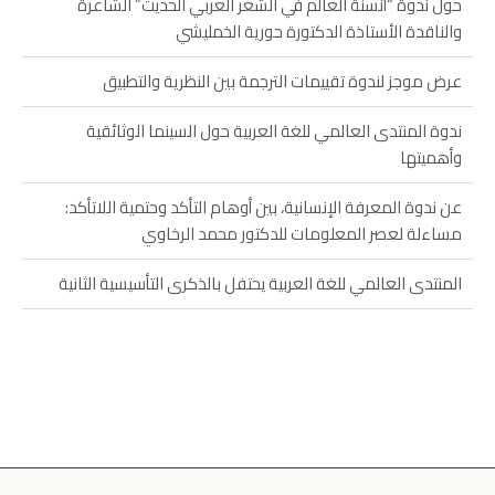
حول ندوة “أنسنة العالم في الشعر العربي الحديث” الشاعرة
والناقدة الأستاذة الدكتورة حورية الخمليشي
عرض موجز لندوة تقييمات الترجمة بين النظرية والتطبيق
ندوة المنتدى العالمي للغة العربية حول السينما الوثائقية
وأهميتها
عن ندوة المعرفة الإنسانية، بين أوهام التأكد وحتمية اللاتأكد:
مساءلة لعصر المعلومات للدكتور محمد الرخاوي
المنتدى العالمي للغة العربية يحتفل بالذكرى التأسيسية الثانية