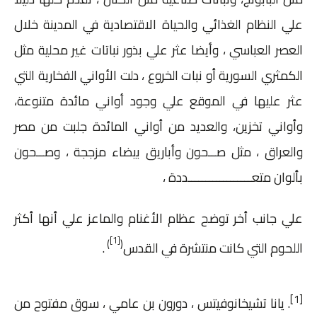
علي النظام الغذائي والحياة الاقتصادية في المدينة خلال
العصر العباسي ، وأيضا عثر علي بذور نباتات غير محلية مثل
الكمثري السورية أو نبات الخروع ، دلت الأواني الفخارية التي
عثر عليها في الموقع علي وجود أواني مائدة متنوعة،
وأواني تخزين، والعديد من أواني المائدة جلبت من مصر
والعراق ، مثل صــحون وأباريق بيضاء مزججة ، وصــحون
بألوان متعــــــــــــــــــددة ،
علي جانب أخر توضح عظام الأغنام والماعز علي أنها أكثر
[1]
)
(
اللحوم التي كانت منتشرة في القدس
.
[1]
. يانا تشيخانوفيتس ، دورون بن عامي ، سوق مفتوح من