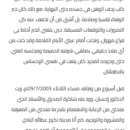
كثب زحف الوهن في جسده حتى النهاية. مع ذلك كان خبر
الوفاة قاسيا وصادما، بل أشق من أن تخفف عنه كل
التصورات والتوقعات المسبقة. حين بلغني الخبر أحاط بي
فراغ مهول، وتجلت أمام عيني الأيام القادمة وقد خلت من
أي ملاذ حقيقي يضاهي شرفته الحميمة ومجلسه الغني،
حتى وجوده المجرد كان يبعث في نفسي الإحساس
بالاطمئنان.
قبل أسبوع من وفاته، مساء الثلاثاء 29/7/2003م، زرت
الدكتور إحسان، وودعته شاكرة الصديق والأستاذ الذي
منحني من الرعاية والاهتمام بقدر ما منحني من المعرفة
والمشورة والتوجيه. كم أنا مدينة لكرم عطائه الباذخ،