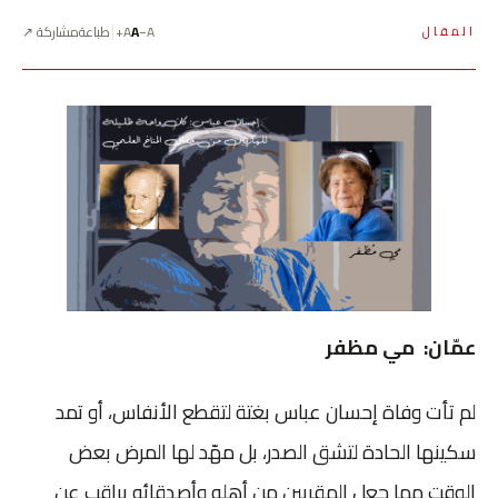
A−
A
A+
طباعة
مشاركة ↗
المقال
عمّان: مي مظفر
لم تأت وفاة إحسان عباس بغتة لتقطع الأنفاس، أو تمد
سكينها الحادة لتشق الصدر، بل مهّد لها المرض بعض
الوقت مما جعل المقربين من أهله وأصدقائه يراقب عن