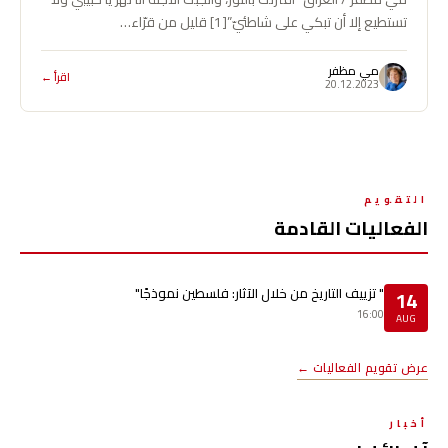
تستطيع إلا أن تبكي على شاطئيّ”[1] قليل من قرّاء…
مي مظفر
اقرأ ←
20.12.2023
التقويم
الفعاليات القادمة
" تزييف التاريخ من خلال الآثار: فلسطين نموذجًا"
14
16:00
AUG
عرض تقويم الفعاليات ←
أخبار