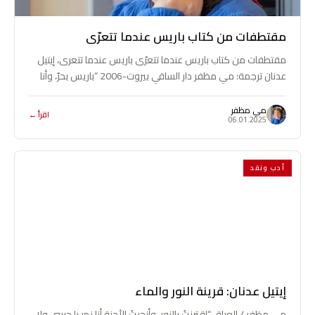
مقتطفات من كتاب باريس عندما تتعرّى
مقتطفات من كتاب باريس عندما تتعرّى باريس عندما تتعرى، إيتيل
عدنان ترجمة: مي مظفر دار الساقي بيروت-2006 “باريس بحرٌ، وأنا
موجة من…
مي مظفر
اقرأ ←
06.01.2025
أدب ونقد
إيتيل عدنان: قرينة النور والماء
مي مظفر / العراق “اقترنتُ بالنور، وأنجبتُ الأجنة أنا نهر يا حبيبي ولا