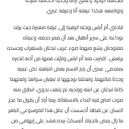
لمجلسه الودود وعمق آرائه وجدية أحكامه، لمرحه
وتواضعه. هكذا عرفته أنا وعرفه غيري.
قادتني أم أياس زوجته الوفية إلى غرفة صغيرة حيث يرقد
بوداعة على سرير أطفال بعد أن ضمر حجمه، وعيناه
مفتوحتان يشع منهما ضوء غريب تبحثان باستغراب وجسده
يرتعش. اقتربت منه أم اياس وقرّبت فمها من أذنه لتخبره
بمقدمي عسى أن يثير الاسم بعض انتباهه. لكن عينيه
وجدتا ضالتهما، وتعلقتا بوجهها لا تبغيان سواها. ولعلهما
كانتا تبحثان عن ابنته وولديه. لم يلتفت نحوي، انطلق منه
صوت امتزج فيه النداء بالاستغاثة. ربما أراد أن يقول ما عجز
اللسان عن لفظه. أحسست أن عقل هذا الموسوعي الباهر
ما زال ينبض بالحياة. أمسكتُ بيده فشد على إبهامي من