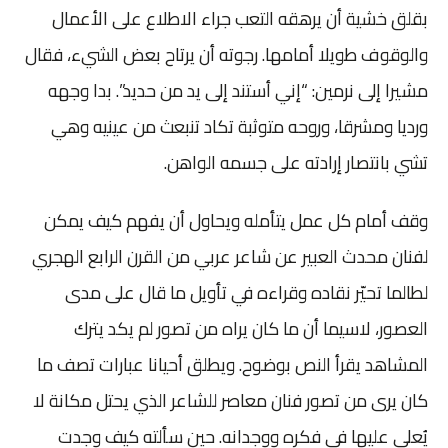
بقلق خشية أن يرهقه التعب جراء الاطلاع على الأعمال
والوقوف طويلا أمامها. رجوته أن يرتاح بعض الشيء، فقال
مشيرا إلى نرمين: “إني أستند إلى يد من حديد”. بدا وجهه
ورديا ومشرقا، وروحه متوثبة تكاد تنبعث من عينيه وهي
تشي بانتصار إرادته على جسمه الواهن.
وقف أمام كل عمل يتأمله ويحاول أن يفهم كيف يمكن
لفنان محدث العبير عن شاعر عربي من القرن الرابع الهجري
لطالما تحيّر نقاده وقراءه في تأويل ما قال على مدى
العصور، لاسيما أن ما كان يراه من تصور لم يكد يترك
المشاهد يقرأ النص بوضوح. ويطلق أحيانا عبارات تصف ما
كان يرى من تصور فنان معاصر للشاعر الذي يحتل مكانة لا
يُعلى عليها في فكره ووجدانه. حين سألته كيف وجدت