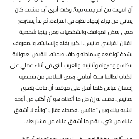
أن انتهيت من آخر جملة فيه”. وكنت أدري أية مشقة كان
يعاني من جراء إجهاد نظره في القراءة. ثم بدأ يسترجع
معي بعض المواقف والشخصيات ومن بينها شخصية
الفنان الفرنسي ماتيس، الكبير بفنه وإنسانيته، والمعروف
بشدة تواضعه وسماحته ولطف صحبته، النقيض لعدوانية
بيكاسو وجبروته وأنانيته. والغريب أنني في أثناء عملي على
الكتاب لطالما تجلت أمامي بعض الملامح من شخصية
إحسان عباس كلما أقبل على موقف أن حادث يتعلق
بماتيس. فقلت له إن جل ما أتمناه هو أن أكتب عن أوجه
الشبه بينك وبين “ماتيس”. فضحك وقال: “والله لا أشفق
عليك من شيء بقدر ما أشفق عليك من مشاريعك.