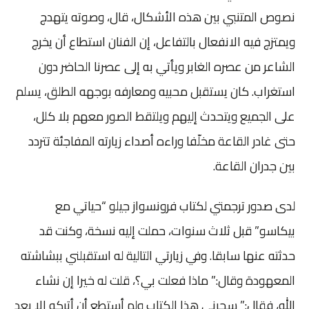
نصوص المتنبي بين هذه الأشكال، قال، وصوته يتهدج
ويمتزج فيه الانفعال بالتفاعل، إن الفنان استطاع أن يخرج
الشاعر من عصره الغابر ويأتي به إلى عصرنا الحاضر دون
استغراب. كان يستقبل محبيه ومعارفه بوجهه الطلق، يسلم
على الجميع ويتحدث إليهم ويلتقط الصور معهم بلا كلل،
حتى غادر القاعة مخلّفا وراءه أصداء زيارته المفاجئة تتردد
بين جدران القاعة.
لدى صدور ترجمتي لكتاب فرونسواز جيلو “حياتي مع
بيكاسو” قبل ثلاث سنوات، حملت إليه نسخة، وكنت قد
حدثته عنها سابقا. وفي زيارتي التالية له استقبلني ببشاشته
المعهودة وقال:” ماذا فعلت بي؟، قلت له خيرا إن نشاء
الله، فقال:” سحرني هذا الكتاب ولم أستطع أن أتركه إلا بعد