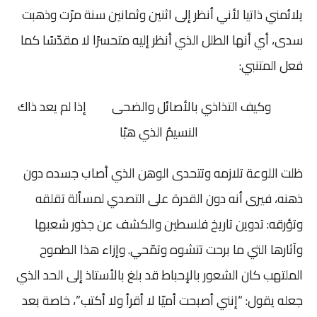
يلائمني ذاتيا لأني أنظر إلى اثنين وثمانين سنة مرّت وذهبت
سدى، أي أنها الطلل الذي أنظر إليه متحسرًا لا مقدّسًا كما
فعل المتنبي:
وكيف التذاذي بالأصائل والضحى إذا لم يعد ذاك
النسيمُ الذي هبّا
ظلت اللوعة تلازمه وتتحدى الوهن الذي أصاب جسده دون
ذهنه، فيرى أنه دون القدرة على التصدي لمسألة تقلقه
وتؤرقه: تدوين تاريخ فلسطين والكشف عن جذور شعبها
وآثارها التي ما برحت تتشوه وتمّحي. وإزاء هذا الطموح
الملتهب كان الشعور بالإحباط قد بلغ بالأستاذ إلى الحد الذي
جعله يقول: “إنني أصبحت أميّا لا أقرأ ولا أكتب”، خاصة بعد