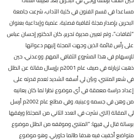
حين أقمت برفقة زوجي في البحرين بعد تعيينه أستاذا
مساعدا في قسم الفنون في كلية الآداب، شرعت جامعة
البحرين بإصدار مجلة ثقافية فصلية، علمية وإبداعية بعنوان
“ثقافات”، وتم تعيين مديرة تحرير، كان الدكتور إحسان عباس
على رأس قائمة الذين وجهت المجلة إليهم دعواتها
للإسهام في هذا المشروع الثقافي المهم. ووعدني، حين
ذهبت لزيارته في صيف عام 2001م بإرسال مقالة عن الطلل
في شعر المتنبي، وبيّن لي أسفه الشديد لعدم قدرته على
إعداد دراسة معمقة في أي موضوع نظرا لما كان يعانيه
من وهن في جسمه وعينيه. وفي مطلع عام 2002م أرسل
لي المقالة (التي نشرت في العدد الثاني من المجلة) ورفقها
برسالة قال لي فيها: “المتنبي وموقفه من الطلل موضوع
متواضع أخفيت فيه هدفا طالما حاورني. وهو موضوع