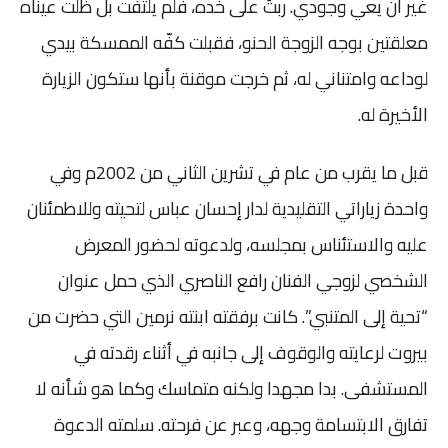
غير أن يعي وجودي. ربتُ على خده، فلم يلتفت بل ظلّت عيناه
معلقتين بوجه الزوجة الحنو، فقبلت كفّه الممسكة بيدي
لوداعه وامتناني له، ثم خرجت موقنة بأنها ستكون الزيارة
الأخيرة له.
قبل ما يقرب من عام في تشرين الثاني من 2002م وفي
واحدة زياراتي التقليدية لدار إحسان عباس لتحيته وللاطمئنان
عليه والاستئناس بمجلسه، ولدعوته لحضور المعرض
الشخصي لزوجي الفنان رافع الناصري الذي حمل عنوان
“تحية إلى المتنبي”. كانت برفقته ابنته نرمين التي حضرت من
بيروت لرعايته والوقوف إلى جانبه في أثناء رقدته في
المستشفى. بدا مجهدا ولكنه متماسك وكما هو شأنه لا
تفارق الابتسامة وجهه، وعبر عن فرحته. سلمته الدعوة