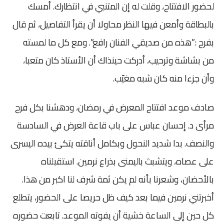
لحضور الافتتاح، وقلت له إن المتنبي في انتظارك. أمسك
بالبطاقة وأمعن فيها النظر محاولا أن يقرأ التفاصيل، ثم قال
بفرح :”هذه من صديقي الفنان رافع”. ومع كل ما لمسته
من بشاشة وترحيب، أدركت حينذاك أن الأستاذ كان متعبا،
وأن جزءا منه كان شبه مغيّب.
صادف موعد افتتاح المعرض في رمضان، ودهشنا بكل فرح
مرأى د. إحسان عباس على باب قاعة العرض في السادسة
والنصف. بدا شديد النحول وبكامل أناقته يتكئ بيده اليسرى
على عصاه، ويتشبث باليمنى بذراع نرمين. استقبلناه
بالأحضان، وشعرنا بأنه لم يكن ثمة شرف لنا اكبر من هذا.
أخبرتني نرمين فيما بعد كيف ظل حريصا على الحضور، يتطلع
كل حين إلى الساعة خشية أن يفوته الموعد. تابعت حضوره