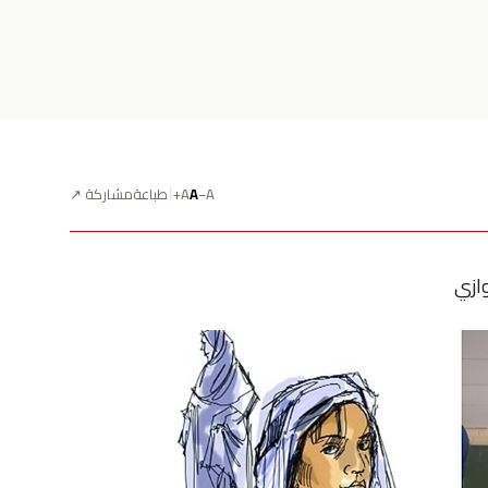
A−
A
A+
طباعة
مشاركة ↗
ازي