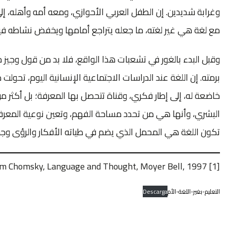
وغرابة شديدين. إن الطفل العربي الأحوازي، ومعه أمه وأهله، إلى 
مع لغة هي غير لغته، ما جعله يتراجع أمامها ويخفض نشاطه فيه
وقبل البدء بالغور في تشعبات هذا الواقع، فلا بد من قول وجيز ح
برمته. إن اللغة عند الدراسات الاجتماعية الإنسانية اليوم، تحولت
خاضعة له، إلى إطار فكري، وقناة تتحصل بها المعرفة؛ بل أكثر م
البشري، وأنها هي من تحدد مساحة الفهم، وتعين نوعية المعرفة 
تكون اللغة هي المحمل الذي يضم في طياته الأفكار والرؤى وجمي
Noam Chomsky, Language and Thought, Moyer Bell, 1997.
[1]
التعليم-بغير-اللغة-الأم
Descarga