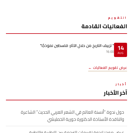
التقويم
الفعاليات القادمة
" تزييف التاريخ من خلال الآثار: فلسطين نموذجًا"
14
16:00
AUG
عرض تقويم الفعاليات ←
أخبار
آخر الأخبار
حول ندوة “أنسنة العالم في الشعر العربي الحديث” الشاعرة
والناقدة الأستاذة الدكتورة حورية الخمليشي
عرض موجز لندوة تقييمات الترجمة بين النظرية والتطبيق