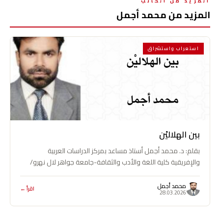
المزيد من الكاتب
المزيد من محمد أجمل
استعراب واستشراق
بين الهلاليْن
بقلم: د. محمد أجمل أستاذ مساعد بمركز الدراسات العربية
والإفريقية كلية اللغة والأدب والثقافة-جامعة جواهر لال نهرو/
نيودلهي-الهند حين أطلَّ هلال رمضان…
محمد أجمل
اقرأ ←
28.03.2026