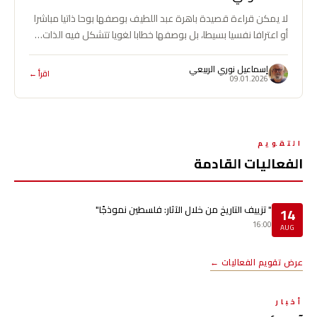
لا يمكن قراءة قصيدة باهرة عبد اللطيف بوصفها بوحا ذاتيا مباشرا
أو اعترافا نفسيا بسيطا، بل بوصفها خطابا لغويا تتشكل فيه الذات…
إسماعيل نوري الربيعي
اقرأ ←
09.01.2026
التقويم
الفعاليات القادمة
" تزييف التاريخ من خلال الآثار: فلسطين نموذجًا"
14
16:00
AUG
عرض تقويم الفعاليات ←
أخبار