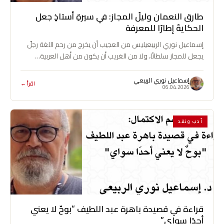
طارق النعمان وليلُ المجاز: في سيرةِ أستاذٍ جعل
الحكايةَ إطارًا للمعرفة
إسماعيل نوري الربيعيليس من العجيب أن يخرج من رحم اللغة رجلٌ
يجعل للمجاز سلطانًا، ولا من الغريب أن يكون من أهل العربية…
إسماعيل نوري الربيعي
اقرأ ←
06.04.2026
أدب ونقد
قراءة في قصيدة باهرة عبد اللطيف “بوحٌ لا يعني
أحدَا سواي”