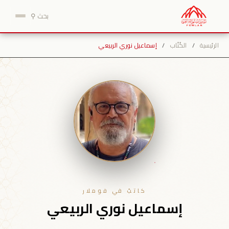
نتقل
بحث ⚲
لى
لمحتوى
الرئيسية
/
الكُتّاب
/
إسماعيل نوري الربيعي
كاتبٌ في فوملار
إسماعيل نوري الربيعي