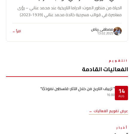
الحياة من منظور الموت: الدراما التاريخية عند محمد عناني – رؤى
معاصرة في قوالب مسرحية خالدة محمد عناني (1939-2023)
كاتب مسرحي تستحق…
مصطفى رياض
اقرأ ←
13.02.2025
التقويم
الفعاليات القادمة
" تزييف التاريخ من خلال الآثار: فلسطين نموذجًا"
14
16:00
AUG
عرض تقويم الفعاليات ←
أخبار