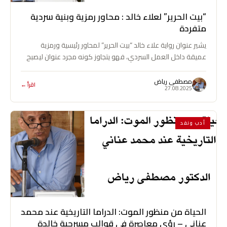
“بيت الحرير” لعلاء خالد : محاور رمزية وبنية سردية
متفردة
يشير عنوان رواية علاء خالد “بيت الحرير” لمحاور رئيسية ورمزية
عميقة داخل العمل السردي، فهو يتجاوز كونه مجرد عنوان ليصبح
استعارة مكثفة…
مصطفى رياض
اقرأ ←
27.08.2025
أدب ونقد
الحياة من منظور الموت: الدراما التاريخية عند محمد
عناني – رؤى معاصرة في قوالب مسرحية خالدة