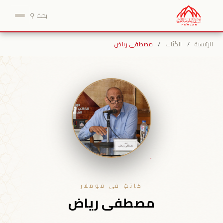
نتقل
بحث ⚲
لى
لمحتوى
الرئيسية
/
الكُتّاب
/
مصطفى رياض
كاتبٌ في فوملار
مصطفى رياض