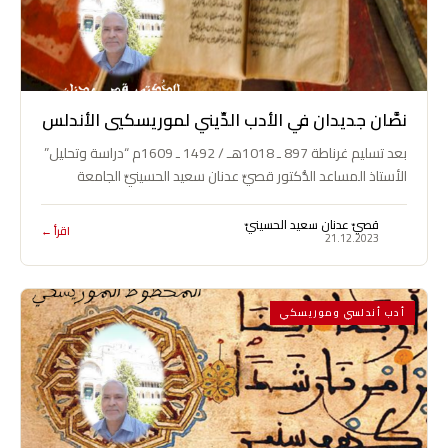
نصَّان جديدان في الأدب الدِّيني لموريسكيي الأندلس
بعد تسليم غرناطة 897 ـ 1018هـ / 1492 ـ 1609م “دراسة وتحليل”
الأستاذ المساعد الدُّكتور قصيِّ عدنان سعيد الحسينيِّ الجامعة
المستنصريَّة /…
قصيّ عدنان سعيد الحسينيّ
اقرأ ←
21.12.2023
أدب أندلسي وموريسكي