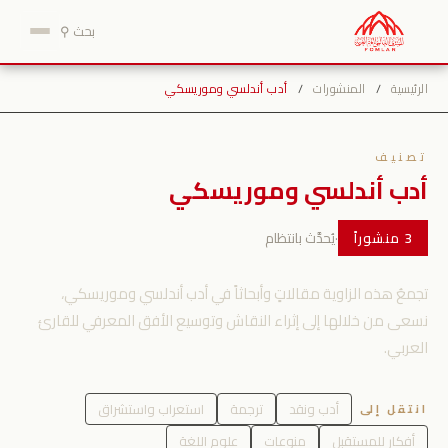
نتقل
بحث ⚲
لى
لمحتوى
الرئيسية
/
المنشورات
/
أدب أندلسي وموريسكي
تصنيف
أدب أندلسي وموريسكي
·
يُحدَّث بانتظام
3 منشوراً
تجمعُ هذه الزاوية مقالاتٍ وأبحاثاً في أدب أندلسي وموريسكي،
نسعى من خلالها إلى إثراء النقاش وتوسيع الأفق المعرفي للقارئ
العربي.
أدب ونقد
ترجمة
استعراب واستشراق
انتقل إلى
أفكار للمستقبل
منوعات
علوم اللغة