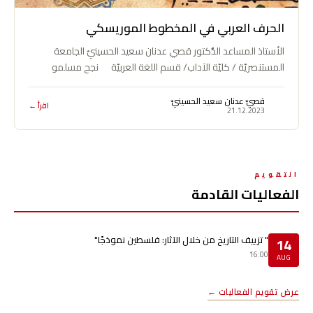
الحرف العربي في المخطوط الموريسكي
الأستاذ المساعد الدُّكتور قصي عدنان سعيد الحسينيّ الجامعة
المستنصريّة / كليّة الآداب/ قسم اللغة العربيّة نجح مسلمو
الأندلسـ من الموريسكيين ـ…
قصيّ عدنان سعيد الحسينيّ
اقرأ ←
21.12.2023
التقويم
الفعاليات القادمة
" تزييف التاريخ من خلال الآثار: فلسطين نموذجًا"
14
16:00
AUG
عرض تقويم الفعاليات ←