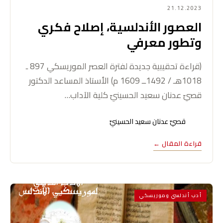
21.12.2023
العصور الأندلسية، إصلاح فكري
وتطور معرفي
(قراءة تحقيبية جديدة لفترة العصر الموريسكي 897 ـ
1018هـ / 1492ــ 1609 م) الأستاذ المساعد الدكتور
قصيّ عدنان سعيد الحسينيّ كلية الآداب…
قصيّ عدنان سعيد الحسينيّ
قراءة المقال ←
أدب أندلسي وموريسكي