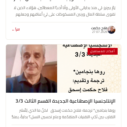
تِمْ بيرنرز-لي منذ بداياتي الأولى وأنا أحبُّ المعطائين، هؤلاء الذين لا
تقوى سلطة المال ورنين المسكوكات على ليّ أعناقهم وجعلهم
يتمرّغون في…
فلاح حكمت
اقرأ ←
27.07.2026
أفكار للمستقبل
الإنتلجنسيا الإصطناعية الجديدة القسم الثالث 3/3
روها بنجامين* ترجمة: فلاح حكمت إسحق لكنْ ما الذي يُفّسُر
التقارب بين نُخَبِ التقنيات المتقدّمة وعلم تحسين النسل؟ بدايةً، يمتدُّ
تركيز…