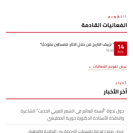
التقويم
الفعاليات القادمة
" تزييف التاريخ من خلال الآثار: فلسطين نموذجًا"
14
16:00
AUG
عرض تقويم الفعاليات ←
أخبار
آخر الأخبار
حول ندوة “أنسنة العالم في الشعر العربي الحديث” الشاعرة
والناقدة الأستاذة الدكتورة حورية الخمليشي
عرض موجز لندوة تقييمات الترجمة بين النظرية والتطبيق