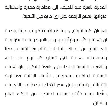
القديرة باهرة عبد اللطيف، إلى محاضرة مميزة واستثنائية
عنوانها (تعليم الترجمة لجيل زِي: خبرة جيل الألفية).
العنوان -كما لا يخفى- يمتلك جاذبية فكرية وعملية واضحة
لن يتغافلها كلّ مهتمّ أو مهجوس بالموضوعات الستراتيجية
التي تنبثق عن الحراك التفاعلي القائم بين تقنيات عصرنا
ومستجداته العلمية التي تتسارع كل يوم من جانب،
والتغيرات البنيوية الحاصلة في طبيعة تشكيل الباراديغمات
النسقية الحاكمة للتفكير في الأجيال الناشئة بعد ثورة
التقنيات الرقمية وحلول عصر الذكاء الاصطناعي الذي بات
يبشّرنا بقرب مَقْدَم نسخته المنتظرة من الذكاء العام
والفائق.