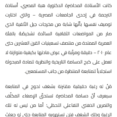
كانت الأستاذة المحاضرة الدكتورة هبة المصري، أستاذة
الترجمة في إحدى الجامعات المصرية – والتي اختارت
توصيف نفسها بأنّها شابة من مخرجات جيل الألفية الذي
صار من المواضعات الثقافية السائدة تشخيصُهُ بالفئة
العمرية الممتدة من منتصف تسعينيات القرن العشرين حتى
عام ٢٠١٠ – دقيقة ومرتّبة في عرض مادتها بكيفية متوازنة لا
تعمل على كبح الدسامة التاريخية والنظرية للمادة المبحوثة
استجلاباً للمتابعة المنتظرة من جانب المستمعين.
مَنْ له رغبة حقيقية مقترنة بشغف لحوح في المتابعة
سيعرف أنّ دسامة المحاضرة تستحقّ الإصغاء المكثّف
والتمرين الذهني التفاعلي اللحظي؛ أما من ليس له تلك
الرغبة وذلك الشغف فلن تستهويه المتابعة حتى لو جعلتَ