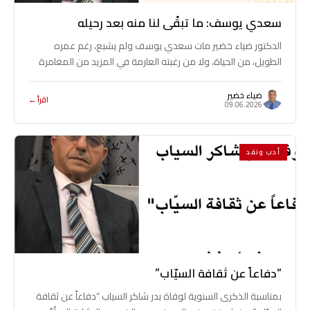
سعدي يوسف: ما تبقْى لنا منه بعد رحيله
الدكتور ضياء خضير مات سعدي يوسف ولم يشبع، رغم عمره
الطويل، من الحياة، ولا من رغبته العارمة في المزيد من المغامرة
والاكتشاف،…
ضياء خضير
اقرأ ←
09.06.2026
أدب ونقد
“دفاعاً عن ثقافة السيّاب”
بمناسبة الذكرى السنوية لوفاة بدر شاكر السياب “دفاعاً عن ثقافة