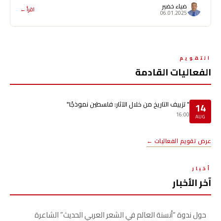
ضياء خضير
اقرأ ←
06.01.2025
التقويم
الفعاليات القادمة
" تزييف التاريخ من خلال الآثار: فلسطين نموذجًا"
14
16:00
AUG
عرض تقويم الفعاليات ←
أخبار
آخر الأخبار
حول ندوة “أنسنة العالم في الشعر العربي الحديث” الشاعرة