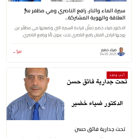
سيرة الماء والنار، رافع الناصري ومي مظفر سرُّ
العلاقة والهوية المشتركة..
الدكتور ضياء خضير تمثّل قراءة السيرة التي وضعتها مي مظفّر عن
زوجها الراحل الفنان رافع الناصري تحت عنون (أنا ورافع الناصري،
سيرة الماء والنار)، (المؤسسة…
ضياء خضير
اقرأ ←
04.05.2025
أدب ونقد
تحت جدارية فائق حسن