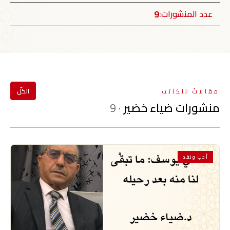
9
عدد المنشورات:
الكلّ
مقالاتٌ للكاتب
منشورات ضياء خضير
· 9
أدب ونقد