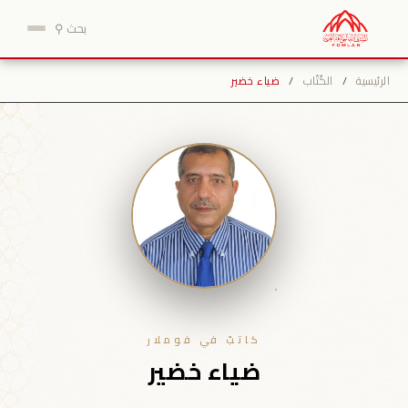
نتقل
بحث ⚲
لى
لمحتوى
الرئيسية
/
الكُتّاب
/
ضياء خضير
كاتبٌ في فوملار
ضياء خضير