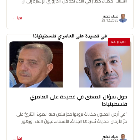
السيّاب” د.ضياء خضير في البدء نجد من الضروري الإشارة إلى أنّ
كثيراً…
ضياء خضير
اقرأ ←
29.12.2025
أدب ونقد
حول سؤال المعنى في قصيدة على العامري
فلسطينياذا
“في أرض الدحنون حكاياتٌ يرويها حجرٌ ينبُض فيه الضوءُ الأثريُّ على
مرِّ الأزمان. حكاياتٌ تُسردها الجداتُ، الأسماءُ، عيونُ الماء، وزهورُ
الليمونِ حكاياتٌ…
ضياء خضير
اقرأ ←