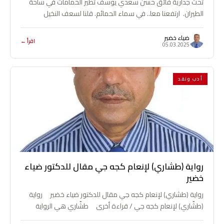
تحت جدارية فائق حسن سعدي يوسف تطير الحمامات في ساحة
الطيران. ارتفعنا معا.. في سماء الحمائم. قلنا لسعف النخيل
وللسنبل الرطب… هذا…
ضياء خضير
اقرأ ←
05.03.2025
أدب ونقد
رواية (طشاري) لإنعام كجه جي مقال للدكتور ضياء
خضير
رواية (طشاري) لإنعام كجه جي مقال للدكتور ضياء خضير رواية
(طشّاري) لإنعام كجه جي / قراءة أخرى طشّاري هي الرواية
الثالثة للصحفية…