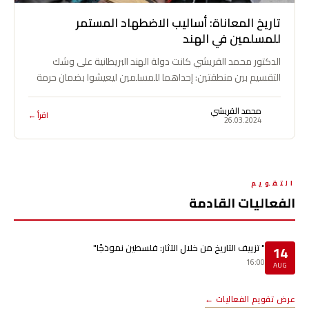
تاريخ المعاناة: أساليب الاضطهاد المستمر
للمسلمين في الهند
الدكتور محمد القريشي كانت دولة الهند البريطانية على وشك
التقسيم بين منطقتين: إحداهما للمسلمين ليعيشوا بضمان حرمة
دمهم وعِرضهم وممتلكاتهم ودينهم بعيداً…
محمد القريشي
اقرأ ←
26.03.2024
التقويم
الفعاليات القادمة
" تزييف التاريخ من خلال الآثار: فلسطين نموذجًا"
14
16:00
AUG
عرض تقويم الفعاليات ←