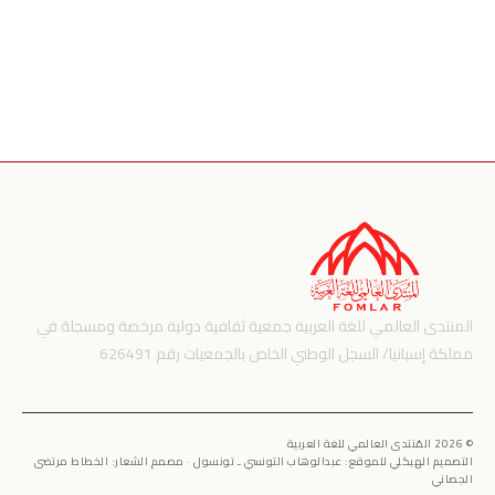
المنتدى العالمي للغة العربية جمعية ثقافية دولية مرخصة ومسجلة في
مملكة إسبانيا/ السجل الوطني الخاص بالجمعيات رقم 626491
© 2026 المُنتدى العالمي للغة العربية
التصميم الهيكلي للموقع: عبدالوهاب التونسي ـ تونسول · مصمم الشعار: الخطاط مرتضى
الجصاني