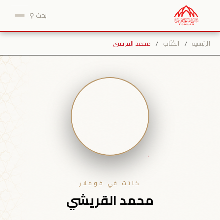
نتقل
بحث ⚲
لى
لمحتوى
الرئيسية
/
الكُتّاب
/
محمد القريشي
كاتبٌ في فوملار
محمد القريشي