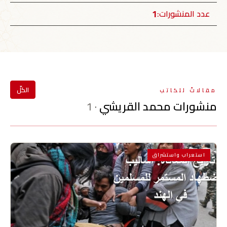
1
عدد المنشورات:
الكلّ
مقالاتٌ للكاتب
منشورات محمد القريشي
· 1
استعراب واستشراق