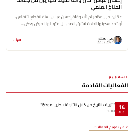
إحسان عباس: كان واحة ظليلة للهاربين من جفاف
المناخ العلمي
عمّان: مي مظفر لم تأت وفاة إحسان عباس بغتة لتقطع الأنفاس،
أو تمد سكينها الحادة لتشق الصدر، بل مهّد لها المرض بعض…
مي مظفر
اقرأ ←
22.02.2024
التقويم
الفعاليات القادمة
" تزييف التاريخ من خلال الآثار: فلسطين نموذجًا"
14
16:00
AUG
عرض تقويم الفعاليات ←