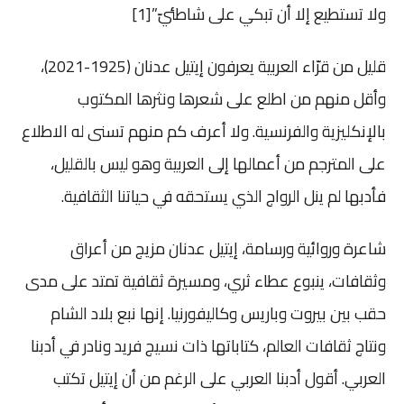
ولا تستطيع إلا أن تبكي على شاطئيّ”
[1]
قليل من قرّاء العربية يعرفون إيتيل عدنان (1925-2021)،
وأقل منهم من اطلع على شعرها ونثرها المكتوب
بالإنكليزية والفرنسية. ولا أعرف كم منهم تسنى له الاطلاع
على المترجم من أعمالها إلى العربية وهو ليس بالقليل،
فأدبها لم ينل الرواج الذي يستحقه في حياتنا الثقافية.
شاعرة وروائية ورسامة، إيتيل عدنان مزيج من أعراق
وثقافات، ينبوع عطاء ثري، ومسيرة ثقافية تمتد على مدى
حقب بين بيروت وباريس وكاليفورنيا. إنها نبع بلاد الشام
ونتاج ثقافات العالم، كتاباتها ذات نسيج فريد ونادر في أدبنا
العربي. أقول أدبنا العربي على الرغم من أن إيتيل تكتب