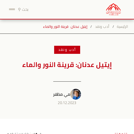
نتقل
بحث ⚲
لى
لمحتوى
الرئيسية
/
أدب ونقد
/
إيتيل عدنان: قرينة النور والماء
أدب ونقد
إيتيل عدنان: قرينة النور والماء
مي مظفر
20.12.2023