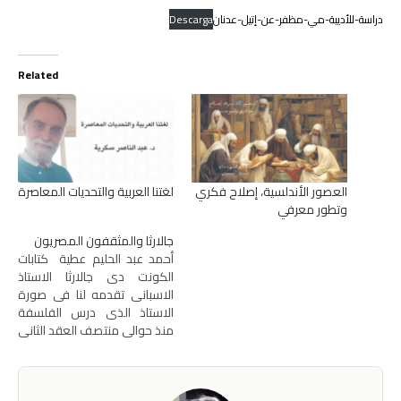
دراسة-للأديبة-مي-مظفر-عن-إتيل-عدنان
Descarga
Related
العصور الأندلسية، إصلاح فكري
لغتنا العربية والتحديات المعاصرة
وتطور معرفي
جالارثا والمثقفون المصريون
أحمد عبد الحليم عطية كتابات
الكونت دى جالارثا الاستاذ
الاسبانى تقدمه لنا فى صورة
الاستاذ الذى درس الفلسفة
منذ حوالى منتصف العقد الثانى
إلى بداية العقد الثالث فى
الجامعة المصرية 1915-1921
ثم مدرسة المعلمين العليا بعد