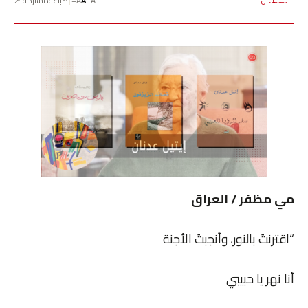
A−
A
A+
طباعة
مشاركة ↗
المقال
مي مظفر / العراق
“اقترنتُ بالنور، وأنجبتُ الأجنة
أنا نهر يا حبيبي