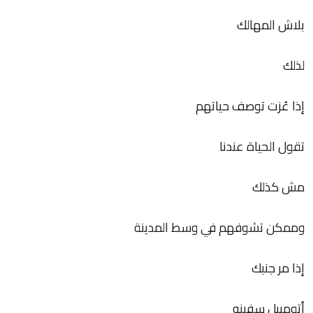
بلاش المهالك
لذلك
إذا عُزت توصف حیاتهم
تقول الحیاة عندنا
مش كذلك
وممكن تشوفهم في وسط المدینة
إذا مر جنبك
أتومبیل سفینه