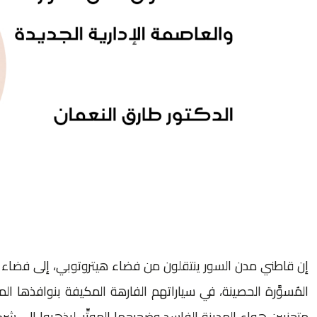
إن قاطني مدن السور ينتقلون من فضاء هيتروتوبي، إلى فضاء ه
المُسوَّرة الحصينة، في سياراتهم الفارهة المكيفة بنوافذها ا
متجنبين هواء المدينة الفاسد وضجيجها الموتِّر، ليذهبوا إلى شر