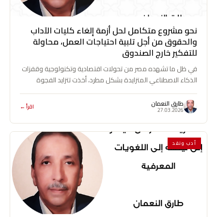
نحو مشروع متكامل لحل أزمة إلغاء كليات الآداب
والحقوق من أجل تلبية احتياجات العمل، محاولة
للتفكير خارج الصندوق
في ظل ما تشهده مصر من تحولات اقتصادية وتكنولوجية وقفزات
الذكاء الاصطناعي المتزايدة بشكل مطرد، أخذت تتزايد الفجوة
الوظيفية بين خريجي كليات…
طارق النعمان
اقرأ ←
27.03.2026
أدب ونقد