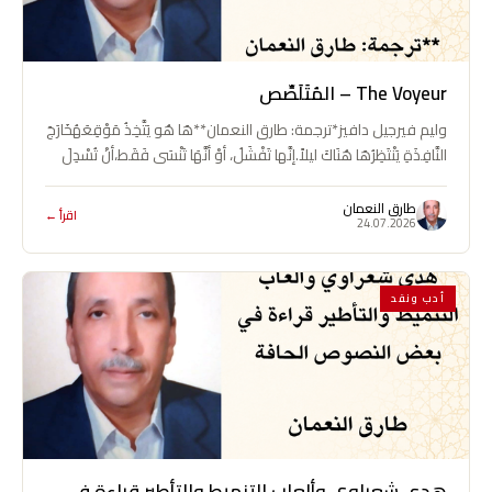
The Voyeur – المُتَلَصِّص
وليم فيرجيل دافيز*ترجمة: طارق النعمان**هَا هُو يَتَّخِذُ مَوْقِعَهُخَارَجَ
النَّافِذَةِ يَنْتَظِرُهَا هُنَاكَ ليلاً.إنَّها تَفْشَلُ، أوْ أنَّهَا تَنْسَى فَقَط،أنْ تُسْدِلَ
السَّتَائِرَ ـــ أمْ أنَّهَا…
طارق النعمان
اقرأ ←
24.07.2026
أدب ونقد
هدى شعراوي وألعاب التنميط والتأطير قراءة في