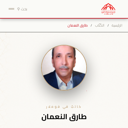
نتقل
بحث ⚲
لى
لمحتوى
الرئيسية
/
الكُتّاب
/
طارق النعمان
كاتبٌ في فوملار
طارق النعمان