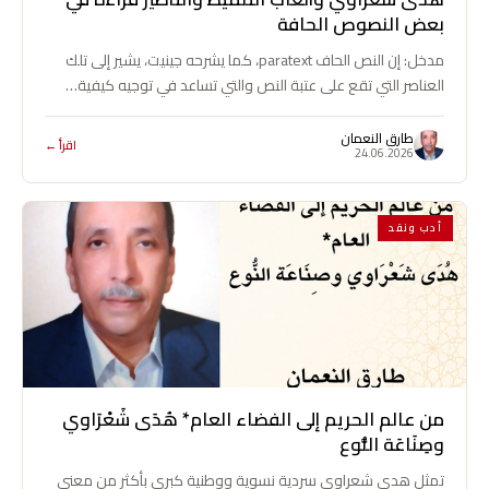
بعض النصوص الحافة
مدخل: إن النص الحاف paratext، كما يشرحه جينيت، يشير إلى تلك
العناصر التي تقع على عتبة النص والتي تساعد في توجيه كيفية…
طارق النعمان
اقرأ ←
24.06.2026
أدب ونقد
من عالم الحريم إلى الفضاء العام* هُدَى شَعْرَاوي
وصِنَاعَة النُّوع
تمثل هدى شعراوي سردية نسوية ووطنية كبرى بأكثر من معنى