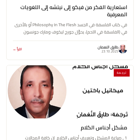
استعارية الفكر من فيكو إلى نيتشه إلى اللغويات
المعرفية
في كتاب الفلسفة في الجسد Philosophy In The Flesh أو بالأحرى
في (الفلسفة في اللحم)، يحوِّل جورج ليكوف ومارك جونسون
ترسانة مفاهيم وإجراءات ودراسات…
طارق النعمان
اقرأ ←
23.10.2025
ترجمة
مشكل أجناس الكلام
1 ـ صياغة المشكل وتعريف أجناس الكلام إن كافة المجالات