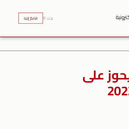
ترونية
بحث ⚲
انضمّ إلينا
يحوز على