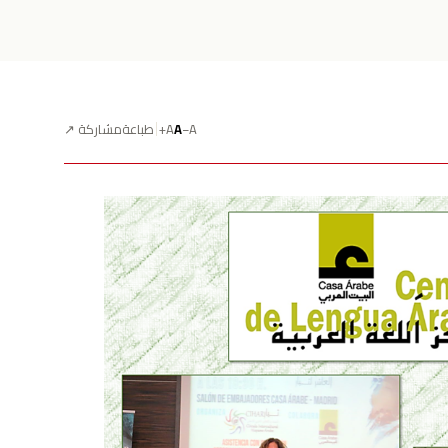
A−
A
A+
طباعة
مشاركة ↗