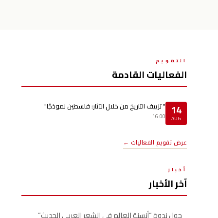
التقويم
الفعاليات القادمة
" تزييف التاريخ من خلال الآثار: فلسطين نموذجًا"
14
16:00
AUG
عرض تقويم الفعاليات ←
أخبار
آخر الأخبار
حول ندوة “أنسنة العالم في الشعر العربي الحديث”