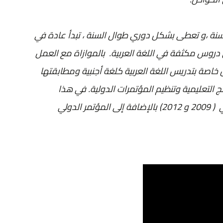
ه الدورات التعليمية موجهة للكبار والشباب ابتداء من 14 سنة ،و تعطى بشكل دوري طوال السنة ، تبدأ عادة في
 دروس مكثفة في اللغة العربية. بالموازاة مع العمل
اصة بتدريس اللغة العربية كلغة أجنبية ومطابقتها
ج التعليمية وتنظيم المؤتمرات الدولية. في هذا
السياق يجدر بنا الإشارة إلى مؤتمر ” أربيلي” الذي تم تنظيمه في ( 2009 و 2012) بالإضافة إلى المؤتمر الدولي