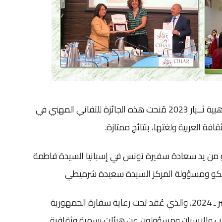
مركز اللغة العربية للبيت العربي في إسبانيا يحوز على الميدالية الذهبية ثــيار 2023 مُنحت هذه الجائزة للتفاني المهني في
فة العربية ولغتها، بنتائج ممتازة.
ثانو من يد سعادة سفيرة تونس في إسبانيا السيدة فاطمة
اورثكو ومسؤولة المركز السيدة سعيدة شرميطي
تم ذلك في اجتماع المُنتدى الثقافي العربي الإسباني (ثــيار) العاشر ـ 2024، والذي عُقد تحت رعاية سفارة الجمهورية
لعرب والإسبان ومسؤولون عن هيئات رسمية وثقافية