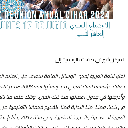
المركز يشير في صفحته الرسمية إلى
تعتبر اللغة العربية إحدى الوسائل الهامة للتعرف على العالم ا
جعلت مؤسسة البيت ال
وأدرجتها في جدول اعمالها منذ ذلك الحين. ,وذلك علما منا بالو
في بلدنا، فمنذ منذ البداية قمنا بتقديم خدماتنا التعليمية من
العربية المعاصرة وا
والأردنية، كما برمجنا دروسا أخرى تفي بطلبات الشركات وبعض